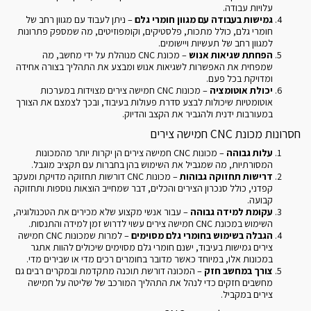
עלויות עבודה.
גמישות בעבודה עם מגוון חומרי גלם
– ניתן לעבוד עם מגוון רחב של
חומרי גלם, כולל מתכות, פלסטיקים, וקומפוזיטים, מה שמספק פתרונות
למגוון רחב של תעשיות ויישומים.
הפחתת שגיאות אנוש
– מכונת CNC מנוהלת על ידי מחשב, מה
שמפחית את האפשרות לשגיאות אנוש ומבצע את התהליך בצורה אחידה
ומדויקת בכל פעם.
יכולת אוטומציה
– מכונות CNC חמישה צירים מצוידות במערכות
אוטומטיות שיכולות לבצע סדרת פעולות בעיבוד, ובכך לצמצם את הצורך
במעורבות ידנית ולהגביר את הקצב והדיוק.
חסרונות מכונת CNC חמישה צירים
עלות גבוהה
– מכונות CNC חמישה צירים הן יקרות יותר מהמכונות
המסורתיות, מה שמגביל את השימוש בהן בחברות עם תקציב מוגבל.
דרישות תחזוקה גבוהות
– מכונות CNC דורשות תחזוקה מדויקת ומעקב
קפדני, כולל סנכרון הצירים והכלים, דבר שמחייב הוצאות נוספות ותחזוקה
קבועה.
עקומת למידה גבוהה
– עבור אנשי מקצוע שלא מכירים את הטכנולוגיה,
השימוש במכונת CNC חמישה צירים עשוי לדרוש זמן למידה והתנסות.
הגבלה בשימוש בחומרי גלם מסוימים
– למרות שמכונות CNC חמישה
צירים גמישות בעיבוד, ישנם חומרי גלם מסוימים שיכולים להוות אתגר
במכונות אלו, במיוחד כאשר מדובר בחומרים רכים מדי או שבירים מדי.
צורך במחשב חזק
– המכונה דורשת תוכנה מתקדמת ובמקרים רבים גם
מחשבים חזקים כדי לנהל את התהליך המורכב של שליטה על חמישה
צירים במקביל.