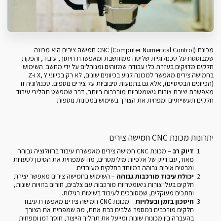
מכונת CNC (Computer Numerical Control) חמישה צירים היא מכונה
שמבוססת על טכנולוגיית שליטה ממוחשבת ומאפשרת חיתוך, עיבוד, והפקת
חלקים מדויקים בעזרת כלי עבודה שמזוהים ומנוהלים על ידי מחשב. השימוש
בחמישה צירים מאפשר למכונה לנוע בכיוונים שונים, לא רק בכיווני X, Y ו-Z
(הכיוונים הבסיסיים), אלא גם בתנועות סיבוביות על צירים נוספים. טכנולוגיה זו
מאפשרת יצירת צורות גיאומטריות מורכבות ביותר, דבר שמפשט תהליכי עיבוד
חלקים תעשייתיים ומפחית את הצורך בשימוש במכונות נוספות.
יתרונות מכונת CNC חמישה צירים
דיוק רב
– מכונת CNC חמישה צירים מאפשרת עיבוד ברזולוציה גבוהה
מאוד, עם דיוק של אלפיות מילימטרים, מה שמפחית את הסיכון לטעויות
ומבטיח איכות גבוהה במיוחד בחלקים מעובדים.
יכולת עיבוד מורכבות גבוהה
– השימוש בחמישה צירים מאפשר יצירת
חלקים בעלי צורות גיאומטריות מורכבות עם צלבים, חורים בזוויות שונות,
וחתכים מעוקלים, שמסובכים לעיבוד בשיטות רגילות.
חיסכון בזמן ובעלויות
– מכונת CNC חמישה צירים מאפשרת עיבוד
חלקים מורכבים במספר שלבים בבת אחת, מה שמפחית את הצורך
בהעברה בין מכונות שונות ומייעל את תהליך הייצור, חוסך זמן ומפחית