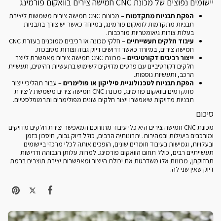
יישומים נפוצים של מכונת CNC חמישה צירים בוואקום פורמינג
הפקת תבניות מתקדמות
– מכונות CNC חמישה צירים משמשות ליצירת
תבניות מתקדמות לוואקום פורמינג, במיוחד כאשר יש צורך בתבניות
בעלות צורות גיאומטריות מורכבות.
עיבוד חלקים תעשייתיים
– חלקי מכונה או רכיבים ממוכנים בעזרת CNC
חמישה צירים, במיוחד כאשר דרושים דיוק גבוה וצורות מסובכות.
ייצור רכיבים דקורטיביים
– מכונת CNC חמישה צירים מאפשרת לייצר
חלקים דקורטיביים עם פרטים מדויקים לשימוש בתעשיות רהיטים, תעשיית
הרכב, ותעשיות נוספות.
הפקת תבניות לטכנולוגיית סיליקון או פולימרים
– עבור תהליכי ייצור
מתקדמים בוואקום פורמינג, מכונת CNC חמישה צירים משמשת ליצירת
תבניות מדויקות שיאפשרו ייצור חלקים שונים מפולימרים ותרמופלסטיים.
סיכום
מכונת CNC חמישה צירים היא כלי עיבוד מתוחכם המאפשר יצירת חלקים מדויקים
ומורכבים ביעילות ובמהירות. יתרונותיה הרבים, כולל דיוק גבוה, חיסכון בזמן
ובעלויות, וגמישות בעיבוד חומרים שונים, הופכים אותה לכלי מרכזי ביישומים
תעשייתיים רבים, כולל תחום הוואקום פורמינג. למרות עלותן הגבוהה ודרישות
תחזוקתן, מכונות אלו משדרגות את יכולת הייצור ומאפשרות יצירת תוצרים ברמת
דיוק שאין שני לה.